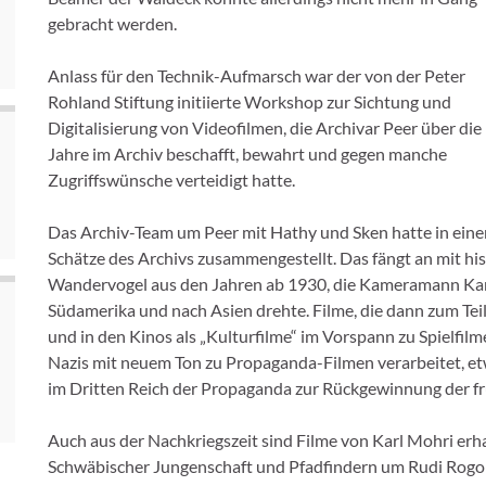
gebracht werden.
Anlass für den Technik-Aufmarsch war der von der Peter
Rohland Stiftung initiierte Workshop zur Sichtung und
Digitalisierung von Videofilmen, die Archivar Peer über die
Jahre im Archiv beschafft, bewahrt und gegen manche
Zugriffswünsche verteidigt hatte.
Das Archiv-Team um Peer mit Hathy und Sken hatte in einer
Schätze des Archivs zusammengestellt. Das fängt an mit hi
Wandervogel aus den Jahren ab 1930, die Kameramann Karl
Südamerika und nach Asien drehte. Filme, die dann zum Tei
und in den Kinos als „Kulturfilme“ im Vorspann zu Spielfilm
Nazis mit neuem Ton zu Propaganda-Filmen verarbeitet, etw
im Dritten Reich der Propaganda zur Rückgewinnung der f
Auch aus der Nachkriegszeit sind Filme von Karl Mohri erha
Schwäbischer Jungenschaft und Pfadfindern um Rudi Rogoll