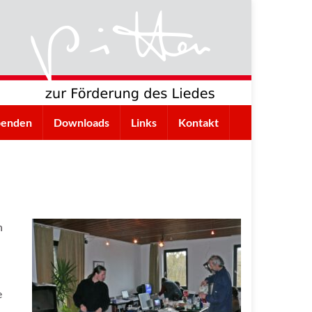
penden
Downloads
Links
Kontakt
n
e