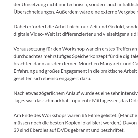
der Umsetzung nicht nur technisch, sondern auch inhaltlich
Überschneidungen. Außerdem wäre eine externe Vergabe n
Dabei erfordert die Arbeit nicht nur Zeit und Geduld, sond
digitale Video-Welt ist differenzierter und vielseitiger als d
Voraussetzung für den Workshop war ein erstes Treffen an
durchdachtes mehrstufiges Speicherkonzept für die digita
brachten dann aus dem fernen München Margarete und Cars
Erfahrung und großes Engagement in die praktische Arbei
gesellten sich ebenso engagiert dazu.
Nach etwas zögerlichem Anlauf wurde es eine sehr intensiv
Tages war das schmackhaft-opulente Mittagessen, das Dido
Am Ende des Workshops waren 86 Filme gelistet. (Manche v
müssen noch die besten Kopien lokalisiert werden.) Davon si
39 sind überdies auf DVDs gebrannt und beschriftet.