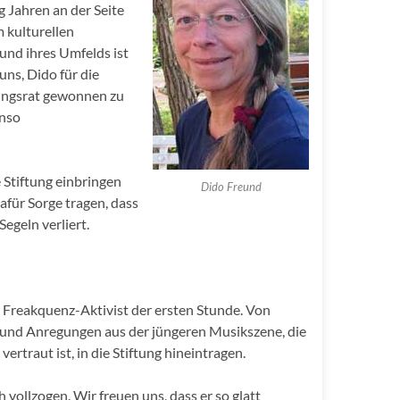
g Jahren an der Seite
 kulturellen
und ihres Umfelds ist
uns, Dido für die
ftungsrat gewonnen zu
enso
 Stiftung einbringen
Dido Freund
für Sorge tragen, dass
egeln verliert.
d Freakquenz-Aktivist der ersten Stunde. Von
e und Anregungen aus der jüngeren Musikszene, die
rtraut ist, in die Stiftung hineintragen.
 vollzogen. Wir freuen uns, dass er so glatt