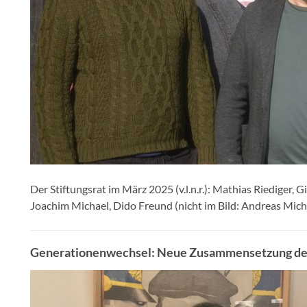
Der Stiftungsrat im März 2025 (v.l.n.r.): Mathias Riediger, 
Joachim Michael, Dido Freund (nicht im Bild: Andreas Mich
Generationenwechsel: Neue Zusammensetzung des 