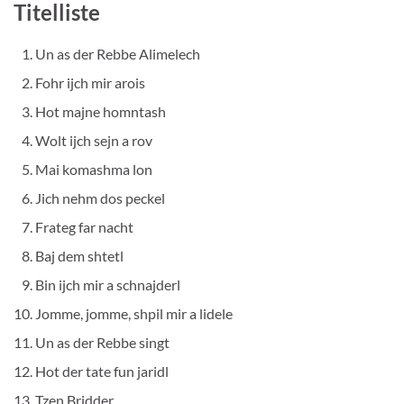
Titelliste
Un as der Rebbe Alimelech
Fohr ijch mir arois
Hot majne homntash
Wolt ijch sejn a rov
Mai komashma lon
Jich nehm dos peckel
Frateg far nacht
Baj dem shtetl
Bin ijch mir a schnajderl
Jomme, jomme, shpil mir a lidele
Un as der Rebbe singt
Hot der tate fun jaridl
Tzen Bridder