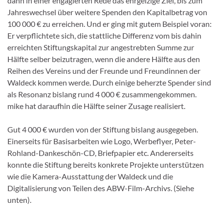
dann in einer engagierten Rede das ehrgeizige Ziel, bis zum
Jahreswechsel über weitere Spenden den Kapitalbetrag von
100 000 € zu erreichen. Und er ging mit gutem Beispiel voran:
Er verpflichtete sich, die stattliche Differenz vom bis dahin
erreichten Stiftungskapital zur angestrebten Summe zur
Hälfte selber beizutragen, wenn die andere Hälfte aus den
Reihen des Vereins und der Freunde und Freundinnen der
Waldeck kommen werde. Durch einige beherzte Spender sind
als Resonanz bislang rund 4 000 € zusammengekommen.
mike hat daraufhin die Hälfte seiner Zusage realisiert.
Gut 4 000 € wurden von der Stiftung bislang ausgegeben.
Einerseits für Basisarbeiten wie Logo, Werbeflyer, Peter-
Rohland-Dankeschön-CD, Briefpapier etc. Andererseits
konnte die Stiftung bereits konkrete Projekte unterstützen
wie die Kamera-Ausstattung der Waldeck und die
Digitalisierung von Teilen des ABW-Film-Archivs. (Siehe
unten).