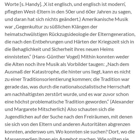
Worte [s. Handy]. ‚X ist englisch, und englisch ist modern‘,
pflegten West-Eltern in den 50er und 60er Jahren zu sagen,
und daran hat sich nichts geändert.) Amerikanische Musik
war „Gegenkultur zu süßlichen Klängen der
heimatschwülstigen Rückzugsideologie der Elterngeneration,
die nach den Entbehrungen und Härten der Kriegszeit sich in
die Behaglichkeit und Sicherheit ihres neuen Heims
einnisteten.“ (Hans-Günther Vogel) Mithin konnten weder
die Alten noch ihre Musik als Vorbilder taugen: „Nach dem
Ausmaß der Katastrophe, die hinter uns liegt, kann es nicht
zu einer Traditionsorientierung kommen; die Tradition war
gerade das, was durch die nationalsozialistische Herrschaft
am nachhaltigsten zerstört wurde, und es war zuvor schon
eine höchst problematische Tradition geworden.“ (Alexander
und Margarete Mitscherlich) Also schauten sich die
Jugendlichen auf der Suche nach den Freiräumen, mit denen
sie sich von den Eltern und anderen Autoritäten abgrenzen
konnten, anderswo um. Wo konnten sie suchen? Dort, wo die
Massenmedien ihnen ein Angebot machen. Wie sollten sie