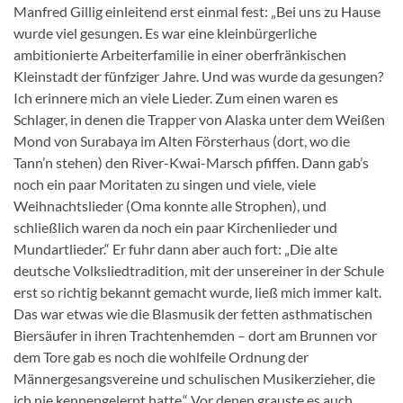
Manfred Gillig einleitend erst einmal fest: „Bei uns zu Hause
wurde viel gesungen. Es war eine kleinbürgerliche
ambitionierte Arbeiterfamilie in einer oberfränkischen
Kleinstadt der fünfziger Jahre. Und was wurde da gesungen?
Ich erinnere mich an viele Lieder. Zum einen waren es
Schlager, in denen die Trapper von Alaska unter dem Weißen
Mond von Surabaya im Alten Försterhaus (dort, wo die
Tann’n stehen) den River-Kwai-Marsch pfiffen. Dann gab’s
noch ein paar Moritaten zu singen und viele, viele
Weihnachtslieder (Oma konnte alle Strophen), und
schließlich waren da noch ein paar Kirchenlieder und
Mundartlieder.“ Er fuhr dann aber auch fort: „Die alte
deutsche Volksliedtradition, mit der unsereiner in der Schule
erst so richtig bekannt gemacht wurde, ließ mich immer kalt.
Das war etwas wie die Blasmusik der fetten asthmatischen
Biersäufer in ihren Trachtenhemden – dort am Brunnen vor
dem Tore gab es noch die wohlfeile Ordnung der
Männergesangsvereine und schulischen Musikerzieher, die
ich nie kennengelernt hatte.“ Vor denen grauste es auch