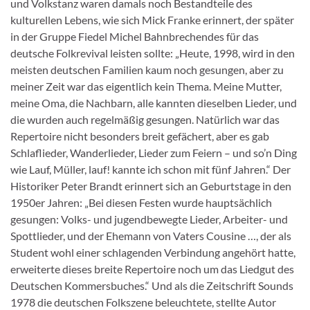
und Volkstanz waren damals noch Bestandteile des
kulturellen Lebens, wie sich Mick Franke erinnert, der später
in der Gruppe Fiedel Michel Bahnbrechendes für das
deutsche Folkrevival leisten sollte: „Heute, 1998, wird in den
meisten deutschen Familien kaum noch gesungen, aber zu
meiner Zeit war das eigentlich kein Thema. Meine Mutter,
meine Oma, die Nachbarn, alle kannten dieselben Lieder, und
die wurden auch regelmäßig gesungen. Natürlich war das
Repertoire nicht besonders breit gefächert, aber es gab
Schlaflieder, Wanderlieder, Lieder zum Feiern – und so’n Ding
wie Lauf, Müller, lauf! kannte ich schon mit fünf Jahren.“ Der
Historiker Peter Brandt erinnert sich an Geburtstage in den
1950er Jahren: „Bei diesen Festen wurde hauptsächlich
gesungen: Volks- und jugendbewegte Lieder, Arbeiter- und
Spottlieder, und der Ehemann von Vaters Cousine …, der als
Student wohl einer schlagenden Verbindung angehört hatte,
erweiterte dieses breite Repertoire noch um das Liedgut des
Deutschen Kommersbuches.“ Und als die Zeitschrift Sounds
1978 die deutschen Folkszene beleuchtete, stellte Autor