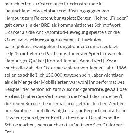
marschierten zu Ostern auch Friedensfreunde in
Deutschland: etwa eintausend Rüstungsgegner von
Hamburg zum Raketenübungsplatz Bergen-Hohne. „Frieden“
galt damals in der BRD als kommunistisches Schimpfwort.
„Stärker als die Anti-Atomtod-Bewegung speiste sich die
Ostermarsch-Bewegung aus einem diffus-linken,
parteipolitisch weitgehend ungebundenen, nicht zuletzt
religiös motivierten Pazifismus; ihr erster Sprecher war ein
Hamburger Quäker [Konrad Tempel; Anm.d.Verf.]. Zwar
wuchs die Zahl der Ostermarschierer von Jahr zu Jahr (1966
sollen es schließlich 150.000 gewesen sein), aber wichtiger
als die Menge der Mobilisierten war wohl ihr performatives
Beispiel: der persönlich zum Ausdruck gebrachte, gewaltlose
Protest (‚Haben Sie Vertrauen in die Macht des Einzelnen‘),
die neuen Rituale, die international gebräuchlichen Zeichen
und Symbole – und die Fähigkeit, als außerparlamentarische
Bewegung aus eigener Kraft zu bestehen. Das alles sollte
Schule machen, wenn auch erst auf mittlere Sicht.“ (Norbert
Frei)