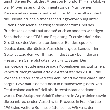
umstrittenen Politik des „Alten von Rhöndorf“: Hans Globke
war Mitverfasser und Kommentator der Nürnberger
Rassegesetze sowie verantwortlicher Ministerialbeamter für
die judenfeindliche Namensänderungsverordnung unter
Hitler; unter Adenauer stieg er dennoch zum Chef des
Bundeskanzleramts auf und saß auch an anderen wichtigen
Schalthebeln von CDU und Regierung. Er erhielt dafür das
Großkreuz des Verdienstordens der Bundesrepublik
Deutschland, die höchste Auszeichnung des Landes – im
Gegensatz zu dem von ihm zumindest stark behinderten
Hessischen Generalstaatsanwalt Fritz Bauer: Der
homosexuelle Jude musste nach Kopenhagen ins Exil gehen,
kehrte zurück, rehabilitierte die Attentäter des 20. Juli, die
vorher als Vaterlandsverräter denunziert worden waren, und
sorgte 1952 dafür, damals noch in Braunschweig, dass Nazi-
Deutschland auch offiziell als Unrechtsstaat anerkannt
wurde. Das Aufspüren Adolf Eichmanns in Argentinien sowie
die bahnbrechenden Ausschwitz-Prozesse in Frankfurt ab
1963 sind weitere Ruhmesblätter seines Wirkens; der