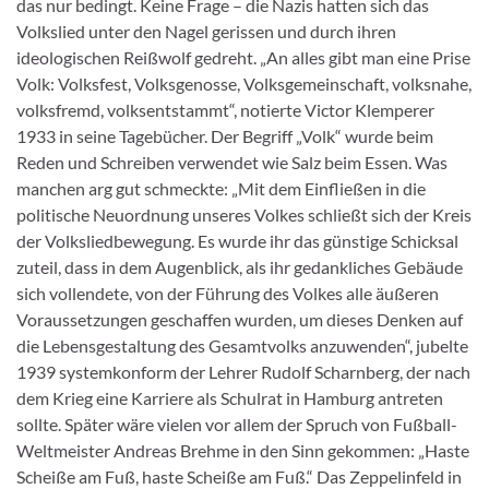
das nur bedingt. Keine Frage – die Nazis hatten sich das
Volkslied unter den Nagel gerissen und durch ihren
ideologischen Reißwolf gedreht. „An alles gibt man eine Prise
Volk: Volksfest, Volksgenosse, Volksgemeinschaft, volksnahe,
volksfremd, volksentstammt“, notierte Victor Klemperer
1933 in seine Tagebücher. Der Begriff „Volk“ wurde beim
Reden und Schreiben verwendet wie Salz beim Essen. Was
manchen arg gut schmeckte: „Mit dem Einfließen in die
politische Neuordnung unseres Volkes schließt sich der Kreis
der Volksliedbewegung. Es wurde ihr das günstige Schicksal
zuteil, dass in dem Augenblick, als ihr gedankliches Gebäude
sich vollendete, von der Führung des Volkes alle äußeren
Voraussetzungen geschaffen wurden, um dieses Denken auf
die Lebensgestaltung des Gesamtvolks anzuwenden“, jubelte
1939 systemkonform der Lehrer Rudolf Scharnberg, der nach
dem Krieg eine Karriere als Schulrat in Hamburg antreten
sollte. Später wäre vielen vor allem der Spruch von Fußball-
Weltmeister Andreas Brehme in den Sinn gekommen: „Haste
Scheiße am Fuß, haste Scheiße am Fuß.“ Das Zeppelinfeld in