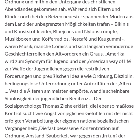
Ordnung und mithin den Untergang des christlichen
Abendlandes gekommen sah. Während sich Eltern und
Kinder noch bei den Reizen neuester spannender Moden aus
dem Land der unbegrenzten Möglichkeiten trafen – Bikinis
und Kunststoffkleider, Bluejeans und Nylonstrümpfe,
Musikboxen und Kofferradios, Nescafé und Kaugummi -,
waren Musik, manche Comics und sich langsam verändernde
Geschlechterrollen den Altvorderen ein Graus. „Amerika
wird zum Synonym für Jugend und der ‚American way of life‘
zur Waffe der Jugendlichen gegen die restriktiven
Forderungen und preußischen Ideale wie Ordnung, Disziplin,
bedingungslose Unterordnung unter Autoritäten der ‚Alten‘
… Was die Älteren am meisten empörte, war die scheinbare
Sinnlosigkeit der jugendlichen Renitenz … Der
Sozialpsychologe Thomas Ziehe erklärt [die] ebenso maßlose
Kontrollsucht wie Angst vor jeglichen Gefühlen mit der nicht
erfolgten Verarbeitung der eigenen nationalsozialistischen
Vergangenheit: ‚Die fast besessene Konzentration auf
Ordnung, Anstand, Sauberkeit war gegen den ‚Irrtum‘ der