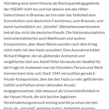
Nürnberg wird seine Historie als Reichsparteitagsgelände
der NSDAP nicht los und hat ebenso wie das Hitler-
Geburtshaus in Braunau am Inn oder das Volkslied eine
Konnotation zum deutschen Faschismus, zum Braunen, und
damit buchstäblich zur „Scheiße“. (Bemerkenswerterweise
betraf das nicht die deutsche Klassik: Die Nationalsozialisten
instrumentalisierten auch Beethoven und andere
Komponisten, aber diese Werke wurden nach dem Krieg
nicht mehr mit den Nazis assoziiert. Eine Ausnahme bildet
Richard Wagner, der als glühender Antisemit und
vergöttertes Idol von Adolf Hitler bis heute ein Idealfall für
die Frage ist, inwieweit man bei Künstlern Person und Werk
trennen kann bzw. soll. Nach 1945 versuchten gerade E-
Musik-Komponisten, dem bei den Nazis so sehr geförderten
Gefühl und Pathos einen rationalen Ansatz
entgegenzusetzen, teils bewusst als Unverständlichkeit in
der Neuen Musik, die sich leichter jeglichem
Vereinnahmungsversuch entzog und die ja schon bei den
Nazis als „entartet“ gegolten hatte.) Jedenfalls konnten