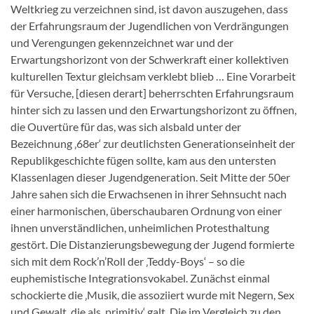
Weltkrieg zu verzeichnen sind, ist davon auszugehen, dass
der Erfahrungsraum der Jugendlichen von Verdrängungen
und Verengungen gekennzeichnet war und der
Erwartungshorizont von der Schwerkraft einer kollektiven
kulturellen Textur gleichsam verklebt blieb … Eine Vorarbeit
für Versuche, [diesen derart] beherrschten Erfahrungsraum
hinter sich zu lassen und den Erwartungshorizont zu öffnen,
die Ouvertüre für das, was sich alsbald unter der
Bezeichnung ‚68er‘ zur deutlichsten Generationseinheit der
Republikgeschichte fügen sollte, kam aus den untersten
Klassenlagen dieser Jugendgeneration. Seit Mitte der 50er
Jahre sahen sich die Erwachsenen in ihrer Sehnsucht nach
einer harmonischen, überschaubaren Ordnung von einer
ihnen unverständlichen, unheimlichen Protesthaltung
gestört. Die Distanzierungsbewegung der Jugend formierte
sich mit dem Rock’n’Roll der ‚Teddy-Boys‘ – so die
euphemistische Integrationsvokabel. Zunächst einmal
schockierte die ‚Musik, die assoziiert wurde mit Negern, Sex
und Gewalt, die als ‚primitiv‘ galt. Die im Vergleich zu den