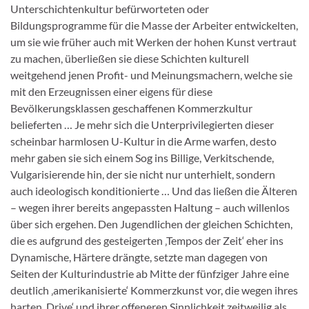
Unterschichtenkultur befürworteten oder
Bildungsprogramme für die Masse der Arbeiter entwickelten,
um sie wie früher auch mit Werken der hohen Kunst vertraut
zu machen, überließen sie diese Schichten kulturell
weitgehend jenen Profit- und Meinungsmachern, welche sie
mit den Erzeugnissen einer eigens für diese
Bevölkerungsklassen geschaffenen Kommerzkultur
belieferten … Je mehr sich die Unterprivilegierten dieser
scheinbar harmlosen U-Kultur in die Arme warfen, desto
mehr gaben sie sich einem Sog ins Billige, Verkitschende,
Vulgarisierende hin, der sie nicht nur unterhielt, sondern
auch ideologisch konditionierte … Und das ließen die Älteren
– wegen ihrer bereits angepassten Haltung – auch willenlos
über sich ergehen. Den Jugendlichen der gleichen Schichten,
die es aufgrund des gesteigerten ‚Tempos der Zeit‘ eher ins
Dynamische, Härtere drängte, setzte man dagegen von
Seiten der Kulturindustrie ab Mitte der fünfziger Jahre eine
deutlich ‚amerikanisierte‘ Kommerzkunst vor, die wegen ihres
harten ‚Drive‘ und ihrer offeneren Sinnlichkeit zeitweilig als