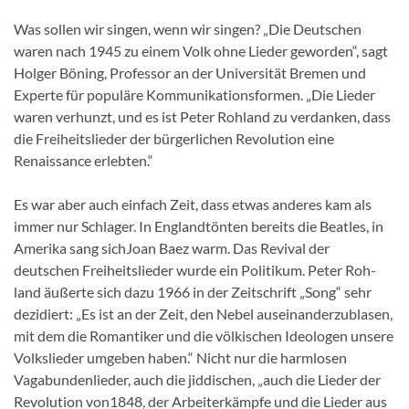
Was sollen wir singen, wenn wir singen? „Die Deutschen
waren nach 1945 zu einem Volk ohne Lieder geworden“, sagt
Holger Böning, Profes­sor an der Universität Bremen und
Experte für populäre Kommunikationsformen. „Die Lieder
waren verhunzt, und es ist Peter Rohland zu ver­danken, dass
die Freiheitslieder der bürgerli­chen Revolution eine
Renaissance erlebten.“
Es war aber auch einfach Zeit, dass etwas an­deres kam als
immer nur Schlager. In Englandtönten bereits die Beatles, in
Amerika sang sichJoan Baez warm. Das Revival der
deutschen Freiheitslieder wurde ein Politikum. Peter Roh­
land äußerte sich dazu 1966 in der Zeitschrift „Song“ sehr
dezidiert: „Es ist an der Zeit, den Nebel auseinanderzublasen,
mit dem die Ro­mantiker und die völkischen Ideologen unsere
Volkslieder umgeben haben.“ Nicht nur die harmlosen
Vagabundenlieder, auch die jiddi­schen, „auch die Lieder der
Revolution von1848, der Arbeiterkämpfe und die Lieder aus