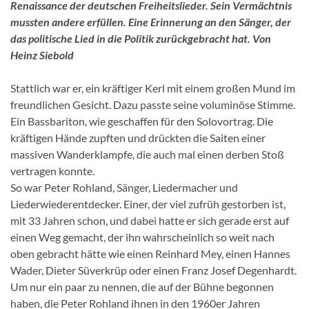
Renaissance der deutschen Freiheitslieder. Sein Vermächtnis
mussten andere erfüllen. Eine Erinnerung an den Sänger, der
das politische Lied in die Politik zurückgebracht hat. Von
Heinz Siebold
Stattlich war er, ein kräftiger Kerl mit einem großen Mund im
freundlichen Gesicht. Dazu passte seine voluminö­se Stimme.
Ein Bassbariton, wie ge­schaffen für den Solovortrag. Die
kräftigen Hände zupften und drückten die Sai­ten einer
massiven Wanderklampfe, die auch mal einen derben Stoß
vertragen konnte.
So war Peter Rohland, Sänger, Liedermacher und
Liederwiederentdecker. Einer, der viel zufrüh gestorben ist,
mit 33 Jahren schon, und da­bei hatte er sich gerade erst auf
einen Weg gemacht, der ihn wahrscheinlich so weit nach
oben gebracht hätte wie einen Reinhard Mey, einen Hannes
Wader, Dieter Süverkrüp oder einen Franz Josef Degenhardt.
Um nur ein paar zu nennen, die auf der Bühne begonnen
haben, die Peter Rohland ihnen in den 1960er Jahren