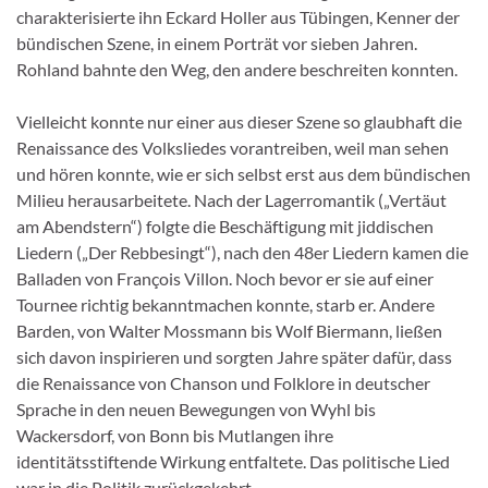
charakterisierte ihn Eckard Holler aus Tübingen, Kenner der
bündischen Szene, in einem Porträt vor sieben Jahren.
Rohland bahn­te den Weg, den andere beschreiten konnten.
Vielleicht konnte nur einer aus dieser Szene so glaubhaft die
Renaissance des Volksliedes vo­rantreiben, weil man sehen
und hören konnte, wie er sich selbst erst aus dem bündischen
Mi­lieu herausarbeitete. Nach der Lagerromantik („Vertäut
am Abendstern“) folgte die Beschäfti­gung mit jiddischen
Liedern („Der Rebbesingt“), nach den 48er ­Liedern kamen die
Balla­den von François Villon. Noch bevor er sie auf einer
Tournee richtig bekanntmachen konnte, starb er. Andere
Barden, von Walter Mossmann bis Wolf Biermann, ließen
sich davon inspirie­ren und sorgten Jahre später dafür, dass
die Re­naissance von Chanson und Folklore in deut­scher
Sprache in den neuen Bewegungen von Wyhl bis
Wackersdorf, von Bonn bis Mutlangen ihre
identitätsstiftende Wirkung entfaltete. Das politische Lied
war in die Politik zurückgekehrt.