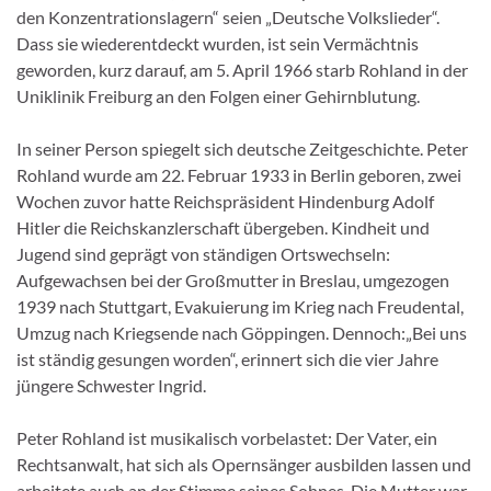
den Konzentrationslagern“ seien „Deutsche Volkslieder“.
Dass sie wiederentdeckt wurden, ist sein Vermächtnis
geworden, kurz darauf, am 5. April 1966 starb Rohland in der
Uniklinik Freiburg an den Folgen einer Gehirnblutung.
In seiner Person spiegelt sich deutsche Zeit­geschichte. Peter
Rohland wurde am 22. Febru­ar 1933 in Berlin geboren, zwei
Wochen zuvor hatte Reichspräsident Hindenburg Adolf
Hitler die Reichskanzlerschaft übergeben. Kindheit und
Jugend sind geprägt von ständigen Orts­wechseln:
Aufgewachsen bei der Großmutter in Breslau, umgezogen
1939 nach Stuttgart, Eva­kuierung im Krieg nach Freudental,
Umzug nach Kriegsende nach Göppingen. Dennoch:„Bei uns
ist ständig gesungen worden“, erinnert sich die vier Jahre
jüngere Schwester Ingrid.
Peter Rohland ist musikalisch vorbelastet: Der Vater, ein
Rechtsanwalt, hat sich als Opernsänger ausbilden lassen und
arbeitete auch an der Stimme seines Sohnes. Die Mutter war