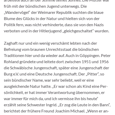
früh mit der bündischen Jugend unterwegs. Die
„Wandervögel“ der Weimarer Republik suchten die blaue
Blume des Glücks in der Natur und hielten sich von der
Politik fern, was nicht ver­hinderte, dass sie von den Nazis
verboten und in der Hitlerjugend „gleichgeschaltet“ wurden.
Zaghaft nur und ein wenig verschämt lebten nach der
Befreiung vom braunen Unrechtsstaat die bündischen
Traditionen hier und da wieder auf. Auch in Göppingen. Peter
Rohland gründe­te und leitete dort zwischen 1951 und 1956
die Schwäbische Jungenschaft, später eine Jun­genschaft der
Burg e.V. und eine Deutsche Jun­genschaft. Der „Pitter“, so
sein bündischer Na­me, war sehr beliebt, weil er eine
ausgleichende Natur hatte. „Er war schon als Kind eine Per­
sönlichkeit, er hat immer Verantwortung über­nommen, er
war immer für mich da, und ich vermisse ihn bis heute“
erzählt seine Schwester Ingrid. „Er zog die Leute in den Bann“,
berich­tet der frühere Freund Joa­chim Michael. „Wenn er an­