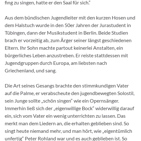
fing zu singen, hatte er den Saal für sich.“
Aus dem bündischen Ju­gendleiter mit den kurzen Hosen und
dem Halstuch wurde in den 50er Jahren der Jurastudent in
Tübin­gen, dann der Musikstudent in Berlin. Beide Studien
brach er vorzeitig ab, zum Ärger seiner längst geschiedenen
Eltern. Ihr Sohn machte partout keinerlei Anstalten, ein
bürgerliches Leben anzustreben. Er reiste stattdessen mit
Jugendgruppen durch Europa, am liebsten nach
Griechenland, und sang.
Die Art seines Gesangs brachte den stimm­kundigen Vater
auf die Palme, er verabscheute den jugendbewegten Solostil,
sein Junge sollte „schön singen“ wie ein Opernsänger.
Immerhin ließ sich der „eigenwillige Bock“ widerwillig da­rauf
ein, sich vom Vater ein wenig unterrichten zu lassen. Das
merkt man dem Liedern an, die erhalten geblieben sind. So
singt heute niemand mehr, und man hört, wie „eigentümlich
unfer­tig“ Peter Rohland war und es auch geblieben ist. So