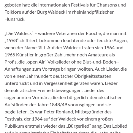
geboten hat: die internationalen Festivals für Chansons und
Folklore auf der Burg Waldeck im rheinland­pfälzischen
Hunsrück.
„Die Waldeck“ – wackere Veteranen der Epo­che, die man mit
„1968“ chiffriert, bekommen leuchtende oder feuchte Augen,
wenn der Name fällt. Auf der Waldeck trafen sich 1964 und
1965 Künstler in großer Zahl, mehr noch Amateure als
Profis, die „open Air“ Volkslieder ohne Blut-­und-­Boden-­
Anhaftungen zum Vortrage bringen wollten. Auch Lieder, die
von einem Jahrhun­dert deutscher Obrigkeitsstaaten
unterdrückt und in Vergessenheit geraten waren. Lieder
demokratischer Freiheitsbewegungen, Lieder des
sogenannten Vormärz, die den bürgerlich-­de­mokratischen
Aufständen der Jahre 1848/49 vo­rausgingen und sie
begleiteten. Es war Peter Rohland, Mitbegründer des
Festivals, der 1964 auf der Waldeck vor einem großen
Publikum erstmals wieder das „Bürgerlied“ sang. Das Lob­lied
auf die demokratische Einheitsfront derer, die „rote, gelbe