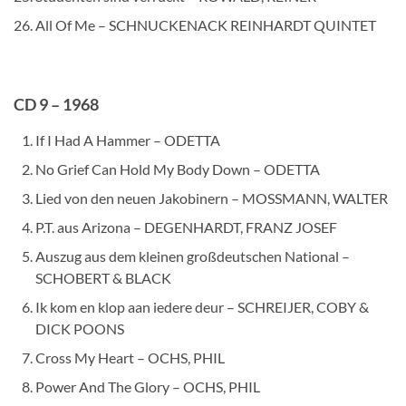
All Of Me – SCHNUCKENACK REINHARDT QUINTET
CD 9 – 1968
If I Had A Hammer – ODETTA
No Grief Can Hold My Body Down – ODETTA
Lied von den neuen Jakobinern – MOSSMANN, WALTER
P.T. aus Arizona – DEGENHARDT, FRANZ JOSEF
Auszug aus dem kleinen großdeutschen National –
SCHOBERT & BLACK
Ik kom en klop aan iedere deur – SCHREIJER, COBY &
DICK POONS
Cross My Heart – OCHS, PHIL
Power And The Glory – OCHS, PHIL