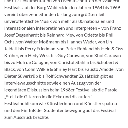
Die CD-Dokumentation von Livemitschnitten der Waldeck-
Festivals auf der Burg Waldeck in den Jahren 1964 bis 1969
vereint über zehn Stunden bislang zum größten Teil
unveröffentlichte Musik von mehr als 80 nationalen und
internationalen Interpretinnen und Interpreten – von Franz
Josef Degenhardt bis Reinhard Mey, von Odetta bis Phil
Ochs, von Walter Moßmann bis Hannes Wader, von Lin
Jaldati bis Perry Friedman, von Peter Rohland bis Hein & Oss
Kröher, von Hedy West bis Guy Carawan, von Xhol Caravan
bis zu Floh de Cologne, von Christof Stählin bis Schobert &
Black, von Colin Wilkie & Shirley Hart bis Fausto Amodei, von
Dieter Süverkrüp bis Rolf Schwendter. Zusätzlich gibt es
Interviewausschnitte sowie einen Auszug von der
legendären Diskussion beim 1968er Festival als die Parole
„Stellt die Gitarren in die Ecke und diskutiert“
Festivalpublikum wie Künstlerinnen und Künstler spaltete
und den Einfluß der Studentenbewegung auf das Festival
zum Ausdruck brachte.