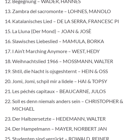
Begegnung – WADER, HANNES
Zambra del sacromonte – LOHNES, MANOLO
Katalanisches Lied – DE LA SERRA, FRANCESC PI
La Lluna (Der Mond) – JOAN & JOSÈ
Slawisches Liebeslied – MAMULA, BORKA
I Ain’t Marching Anymore – WEST, HEDY
Weihnachtslied 1966 – MOSSMANN, WALTER
Shtil, die Nacht is ojsgeshternt – HEIN & OSS
Jomi, Jomi, schpil mir a lidele – HAI & TOPSY
Les péchés capitaux – BEAUCARNE, JULOS
Soll es denn niemals anders sein – CHRISTOPHER &
MICHAEL
Der Halbzersetzte – HEDEMANN, WALTER
Der Hampelmann – MAYER, NORBERT JAN
Studenten sind verrückt – ROWALD, REINER