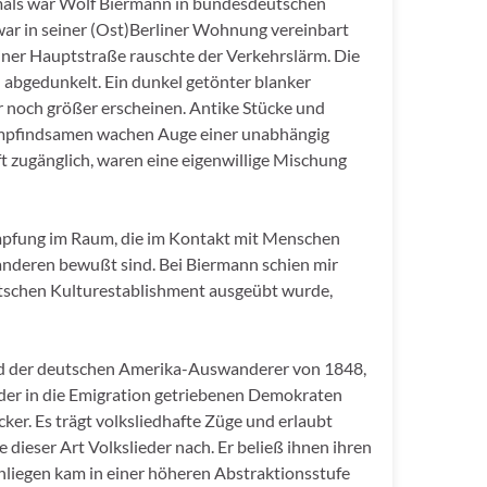
mals war Wolf Biermann in bundesdeutschen
war in seiner (Ost)Berliner Wohnung vereinbart
liner Hauptstraße rauschte der Verkehrslärm. Die
abgedunkelt. Ein dunkel getönter blanker
noch größer erscheinen. Antike Stücke und
 empfindsamen wachen Auge einer unabhängig
t zugänglich, waren eine eigenwillige Mischung
mpfung im Raum, die im Kontakt mit Menschen
t anderen bewußt sind. Bei Biermann schien mir
eutschen Kulturestablishment ausgeübt wurde,
s Lied der deutschen Amerika-Auswanderer von 1848,
xt der in die Emigration getriebenen Demokraten
er. Es trägt volksliedhafte Züge und erlaubt
dieser Art Volkslieder nach. Er beließ ihnen ihren
nliegen kam in einer höheren Abstraktionsstufe