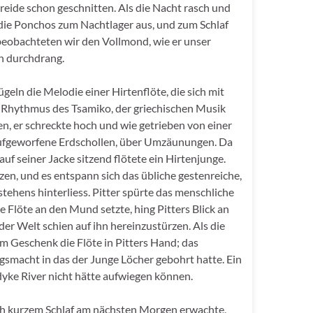
reide schon geschnitten. Als die Nacht rasch und
 die Ponchos zum Nachtlager aus, und zum Schlaf
beobachteten wir den Vollmond, wie er unser
h durchdrang.
eln die Melodie einer Hirtenflöte, die sich mit
 Rhythmus des Tsamiko, der griechischen Musik
en, er schreckte hoch und wie getrieben von einer
aufgeworfene Erdschollen, über Umzäunungen. Da
uf seiner Jacke sitzend flötete ein Hirtenjunge.
tzen, und es entspann sich das übliche gestenreiche,
tehens hinterliess. Pitter spürte das menschliche
e Flöte an den Mund setzte, hing Pitters Blick an
er Welt schien auf ihn hereinzustürzen. Als die
m Geschenk die Flöte in Pitters Hand; das
ngsmacht in das der Junge Löcher gebohrt hatte. Ein
dyke River nicht hätte aufwiegen können.
ach kurzem Schlaf am nächsten Morgen erwachte,