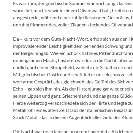
Es war Juni, der griechische Sommer war noch jung, das Get
warm fiel, machten wir in einem Olivenwald halt, breiteten
ausgestreckt, während eines ruhig fliessenden Gesprächs, 
unruhig flimmerndes, voller Zikaden steckendes Olivendac
Da – kurz vor dem Gute-Nacht-Wort, erhob sich aus den Hüg
improvisierender Leichtigkeit dem perlenden Schwung und
der Berge, hingab. Wie ein Schock hatte es Pitter durchfahr
unbeugsamen Macht, hasteten wir durch die Nacht, über 
endlich, auf einem Stoppelfeld, weidete die Schafherde und a
Mit griechischer Gastfreundschaft lud er uns ein, uns zu se
wortarme Gespräch, das gleichwohl das Gefühl des Sichvers
Echo – gab sich ihm hin. Als der Hirtenjunge gar wieder sein
seinen Lippen und ganz Griechenland und das ganze Glück d
Herde weiterzog verabschiedete sich der Hirte und legte zu
Metallrohr eines alten Zeltstabs der italienischen Besatzu
Stück Metall, das in diesem Augenblick alles Gold des Klon
Die Nacht war noch lang an unserem Lagerplatz. Als ich n