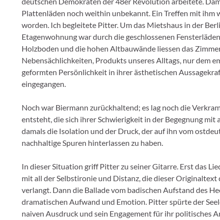
deutschen Demokraten der 48er Revolution arbeitete. Da
Plattenläden noch weithin unbekannt. Ein Treffen mit ihm 
worden. Ich begleitete Pitter. Um das Mietshaus in der Ber
Etagenwohnung war durch die geschlossenen Fensterläden 
Holzboden und die hohen Altbauwände liessen das Zimmer 
Nebensächlichkeiten, Produkts unseres Alltags, nur dem
geformten Persönlichkeit in ihrer ästhetischen Aussagekraf
eingegangen.
Noch war Biermann zurückhaltend; es lag noch die Verkra
entsteht, die sich ihrer Schwierigkeit in der Begegnung mi
damals die Isolation und der Druck, der auf ihn vom ostd
nachhaltige Spuren hinterlassen zu haben.
In dieser Situation griff Pitter zu seiner Gitarre. Erst da
mit all der Selbstironie und Distanz, die dieser Originalte
verlangt. Dann die Ballade vom badischen Aufstand des Heck
dramatischen Aufwand und Emotion. Pitter spürte der Seele 
naiven Ausdruck und sein Engagement für ihr politisches A