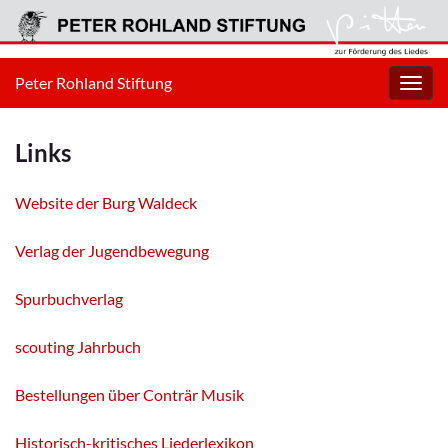
Peter Rohland Stiftung
Navig
umsc
Links
Website der Burg Waldeck
Verlag der Jugendbewegung
Spurbuchverlag
scouting Jahrbuch
Bestellungen über Conträr Musik
Historisch-kritisches Liederlexikon