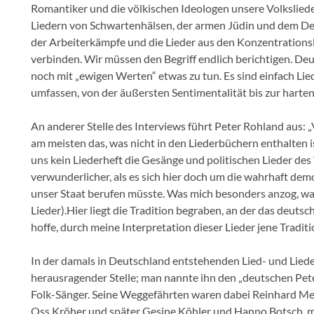
Romantiker und die völkischen Ideologen unsere Volksliede
Liedern von Schwartenhälsen, der armen Jüdin und dem Des
der Arbeiterkämpfe und die Lieder aus den Konzentrationsl
verbinden. Wir müssen den Begriff endlich berichtigen. Deu
noch mit „ewigen Werten“ etwas zu tun. Es sind einfach Li
umfassen, von der äußersten Sentimentalität bis zur harten
An anderer Stelle des Interviews führt Peter Rohland aus: 
am meisten das, was nicht in den Liederbüchern enthalten i
uns kein Liederheft die Gesänge und politischen Lieder de
verwunderlicher, als es sich hier doch um die wahrhaft dem
unser Staat berufen müsste. Was mich besonders anzog, war
Lieder).Hier liegt die Tradition begraben, an der das deuts
hoffe, durch meine Interpretation dieser Lieder jene Tradi
In der damals in Deutschland entstehenden Lied- und Lie
herausragender Stelle; man nannte ihn den „deutschen Pe
Folk-Sänger. Seine Weggefährten waren dabei Reinhard Mey
Oss Kröher und später Gesine Köhler und Hanno Botsch, m