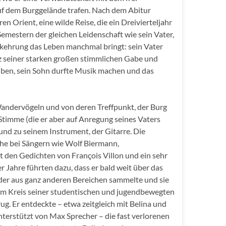
auf dem Burggelände trafen. Nach dem Abitur
n Orient, eine wilde Reise, die ein Dreivierteljahr
 Semestern der gleichen Leidenschaft wie sein Vater,
kehrung das Leben manchmal bringt: sein Vater
tz seiner starken großen stimmlichen Gabe und
eiben, sein Sohn durfte Musik machen und das
andervögeln und von deren Treffpunkt, der Burg
timme (die er aber auf Anregung seines Vaters
und zu seinem Instrument, der Gitarre. Die
he bei Sängern wie Wolf Biermann,
 den Gedichten von François Villon und ein sehr
 Jahre führten dazu, dass er bald weit über das
eder aus ganz anderen Bereichen sammelte und sie
im Kreis seiner studentischen und jugendbewegten
ug. Er entdeckte – etwa zeitgleich mit Belina und
nterstützt von Max Sprecher – die fast verlorenen