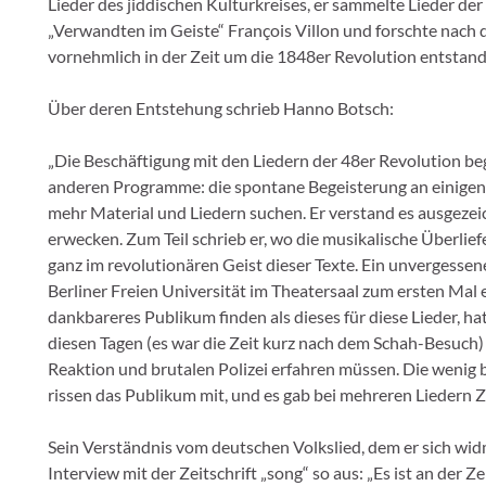
Lieder des jiddischen Kulturkreises, er sammelte Lieder der
„Verwandten im Geiste“ François Villon und forschte nach 
vornehmlich in der Zeit um die 1848er Revolution entsta
Über deren Entstehung schrieb Hanno Botsch:
„Die Beschäftigung mit den Liedern der 48er Revolution beg
anderen Programme: die spontane Begeisterung an einigen 
mehr Material und Liedern suchen. Er verstand es ausgezei
erwecken. Zum Teil schrieb er, wo die musikalische Überlief
ganz im revolutionären Geist dieser Texte. Ein unvergessen
Berliner Freien Universität im Theatersaal zum ersten Mal 
dankbareres Publikum finden als dieses für diese Lieder, ha
diesen Tagen (es war die Zeit kurz nach dem Schah-Besuch
Reaktion und brutalen Polizei erfahren müssen. Die wenig b
rissen das Publikum mit, und es gab bei mehreren Liedern Z
Sein Verständnis vom deutschen Volkslied, dem er sich wid
Interview mit der Zeitschrift „song“ so aus: „Es ist an der 