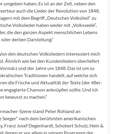
r umgeben haben. Es ist an der Zeit, neben den
erteur auch die Lieder der Revolution von 1848,
agern mit dem Begriff „Deutsches Volkslied“ zu
tsche Volkslieder haben weder mit „Volksseele“,
eder, die den ganzen Aspekt menschlichen Lebens
 oder derben Darstellung.“
„Von den deutschen Volksliedern interessiert mich
st. Ähnlich wie bei den Kundenliedern überliefert
s Vormärz und der Jahre um 1848. Das ist um so
okratischen Traditionen handelt, auf welche sich
en die Frische und Aktualität der Texte (der 48er-
che engagierte Chanson anknüpfen sollte. Und ich
tion bewusst zu machen.“
dermacher-Szene stand Peter Rohland an
te Seeger“ nach dem berühmten amerikanischen
, Franz Josef Degenhardt, Schobert Schulz, Hein &
it denen er vor allem in seinem Programm der