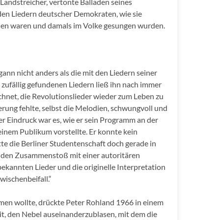
 Landstreicher, vertonte Balladen seines
den Liedern deutscher Demokraten, wie sie
nden waren und damals im Volke gesungen wurden.
ann nicht anders als die mit den Liedern seiner
zufällig gefundenen Liedern ließ ihn nach immer
chnet, die Revolutionslieder wieder zum Leben zu
erung fehlte, selbst die Melodien, schwungvoll und
er Eindruck war es, wie er sein Programm an der
einem Publikum vorstellte. Er konnte kein
tte die Berliner Studentenschaft doch gerade in
) den Zusammenstoß mit einer autoritären
ekannten Lieder und die originelle Interpretation
wischenbeifall.“
men wollte, drückte Peter Rohland 1966 in einem
Zeit, den Nebel auseinanderzublasen, mit dem die