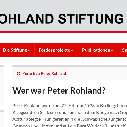
Die Stiftung
Förderprojekte
Publikationen
S
Zurück zu
Peter Rohland
Wer war Peter Rohland?
Peter Rohland wurde am 22. Februar 1933 in Berlin geboren,
Kriegsende in Schlesien und kam nach dem Kriege nach G
Abitur ablegte. Früh geriet er in die „Schwäbische Jungens
Gruppen und Horten und auf die Burg Waldeck (Hunsrück), 