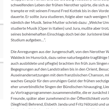
schweifenden Leben der frühen Nerother spürte, die sich 
trampte er mit seinem Freund Fred Kottek bis in den Vordere
dauerte. Er sollte Jura studieren, folgte aber nach wenigen
nämlich der Musik. Seine Mutter schrieb dazu: „Welche Um
studierte Musik (Oper in Italien) und Jura, mußte aber tro
seines bohèmehaften Einschlags doch bei der Juristerei bl
Studium aufgeben…“.
Die Anregungen aus der Jungenschaft, von den Nerother W
Waldeck im Hunsrück, dazu seine naturbegabte tragfähige S
auch ausbildete und pflegte) brachten ihn früh zum Singen 
Begegnungen auf den Landstraßen bis in den Orient, Besuc
Auseinandersetzungen mit dem französischen Chanson, mit
waches Gespür für den unruhigen Geist der frühen sechziger
eher unverbindliche Singen der Bündischen hinausging, Li
zu Vortragsprogrammen zusammenstellte, die er zunächst 
Freunde, später aber zunehmend in der Öffentlichkeit vortr
(Siegfried) Behrend, Elsbeth Janda und Fritz Nötzold und u