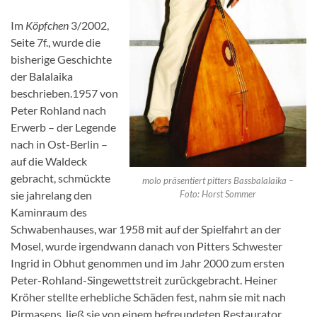
Im
Köpfchen
3/2002,
Seite 7f., wurde die
bisherige Geschichte
der Balalaika
beschrieben.1957 von
Peter Rohland nach
Erwerb – der Legende
nach in Ost-Berlin –
auf die Waldeck
gebracht, schmückte
molo präsentiert pitters Bassbalalaika –
Foto: Horst Sommer
sie jahrelang den
Kaminraum des
Schwabenhauses, war 1958 mit auf der Spielfahrt an der
Mosel, wurde irgendwann danach von Pitters Schwester
Ingrid in Obhut genommen und im Jahr 2000 zum ersten
Peter-Rohland-Singewettstreit zurückgebracht. Heiner
Kröher stellte erhebliche Schäden fest, nahm sie mit nach
Pirmasens, ließ sie von einem befreundeten Restaurator