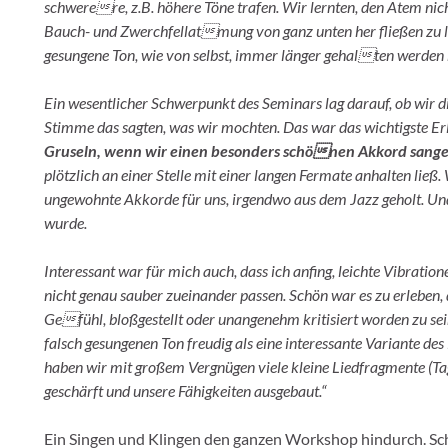
schwerere, z.B. höhere Töne trafen. Wir lernten, den Atem ni
Bauch- und Zwerchfellatmung von ganz unten her fließen zu l
gesungene Ton, wie von selbst, immer länger gehalten werden 
Ein wesentlicher Schwerpunkt des Seminars lag darauf, ob wir d
Stimme das sagten, was wir mochten. Das war das wichtigste 
Gruseln, wenn wir einen besonders schönen Akkord sang
plötzlich an einer Stelle mit einer langen Fermate anhalten li
ungewohnte Akkorde für uns, irgendwo aus dem Jazz geholt. Und
wurde.
Interessant war für mich auch, dass ich anfing, leichte Vibratio
nicht genau sauber zueinander passen. Schön war es zu erleben
Gefühl, bloßgestellt oder unangenehm kritisiert worden zu sein
falsch gesungenen Ton freudig als eine interessante Variante d
haben wir mit großem Vergnügen viele kleine Liedfragmente (T
geschärft und unsere Fähigkeiten ausgebaut.“
Ein Singen und Klingen den ganzen Workshop hindurch. Sch