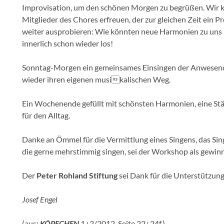
Improvisation, um den schönen Morgen zu begrüßen. Wir k
Mitglieder des Chores erfreuen, der zur gleichen Zeit ei
weiter ausprobieren: Wie könnten neue Harmonien zu uns
innerlich schon wieder los!
Sonntag-Morgen ein gemeinsames Einsingen der Anwesenden
wieder ihren eigenen musikalischen Weg.
Ein Wochenende gefüllt mit schönsten Harmonien, eine Stär
für den Alltag.
Danke an Ömmel für die Vermittlung eines Singens, das Sin
die gerne mehrstimmig singen, sei der Workshop als gewi
Der
Peter Rohland Stiftung
sei Dank für die Unterstützung
Josef Engel
(
aus:
KÖPFCHEN
1+2/2012, Seite 22+24f.)