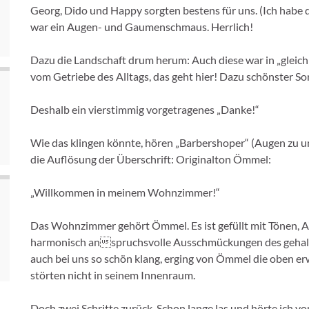
Georg, Dido und Happy sorgten bestens für uns. (Ich habe 
war ein Augen- und Gaumenschmaus. Herrlich!
Dazu die Landschaft drum herum: Auch diese war in „gle
vom Getriebe des Alltags, das geht hier! Dazu schönster S
Deshalb ein vierstimmig vorgetragenes „Danke!“
Wie das klingen könnte, hören „Barbershoper“ (Augen zu u
die Auflösung der Überschrift: Originalton Ömmel:
„Willkommen in meinem Wohnzimmer!“
Das Wohnzimmer gehört Ömmel. Es ist gefüllt mit Tönen, A
harmonisch anspruchsvolle Ausschmückungen des gehalte
auch bei uns so schön klang, erging von Ömmel die oben er
störten nicht in seinem Innenraum.
Doch zwei Schritte zurück. Schon lange las und hörte ich