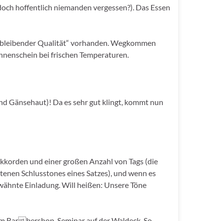
doch hoffentlich niemanden vergessen?). Das Essen
ichbleibender Qualität“ vorhanden. Wegkommen
onnenschein bei frischen Temperaturen.
nd Gänsehaut)! Da es sehr gut klingt, kommt nun
kkorden und einer großen Anzahl von Tags (die
nen Schlusstones eines Satzes), und wenn es
wähnte Einladung. Will heißen: Unsere Töne
 vom Barbershop-Seminar auf der Waldeck. So