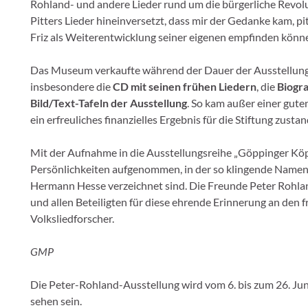
Rohland- und andere Lieder rund um die bürgerliche Revolut
Pitters Lieder hineinversetzt, dass mir der Gedanke kam, p
Friz als Weiterentwicklung seiner eigenen empfinden kön
Das Museum verkaufte während der Dauer der Ausstellung 
insbesondere die
CD mit seinen frühen Liedern
, die
Biogra
Bild/Text-Tafeln der Ausstellung
. So kam außer einer gute
ein erfreuliches finanzielles Ergebnis für die Stiftung zustan
Mit der Aufnahme in die Ausstellungsreihe „Göppinger Köpf
Persönlichkeiten aufgenommen, in der so klingende Namen w
Hermann Hesse verzeichnet sind. Die Freunde Peter Rohla
und allen Beteiligten für diese ehrende Erinnerung an den
Volksliedforscher.
GMP
Die Peter-Rohland-Ausstellung wird vom 6. bis zum 26. Jun
sehen sein.