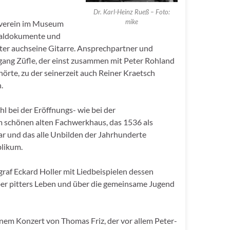
Dr. Karl-Heinz Rueß – Foto:
mike
verein im Museum
inaldokumente und
nter auchseine Gitarre. Ansprechpartner und
gang Züfle, der einst zusammen mit Peter Rohland
rte, zu der seinerzeit auch Reiner Kraetsch
.
 bei der Eröffnungs- wie bei der
m schönen alten Fachwerkhaus, das 1536 als
r und das alle Unbilden der Jahrhunderte
blikum.
graf Eckard Holler mit Liedbeispielen dessen
ber pitters Leben und über die gemeinsame Jugend
inem Konzert von Thomas Friz, der vor allem Peter-