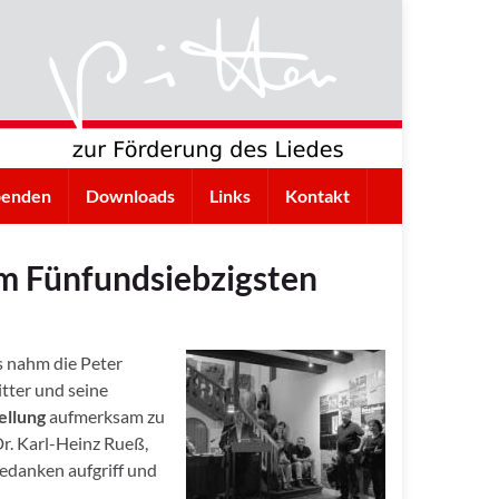
penden
Downloads
Links
Kontakt
um Fünfundsiebzigsten
s nahm die Peter
itter und seine
ellung
aufmerksam zu
r. Karl-Heinz Rueß,
edanken aufgriff und