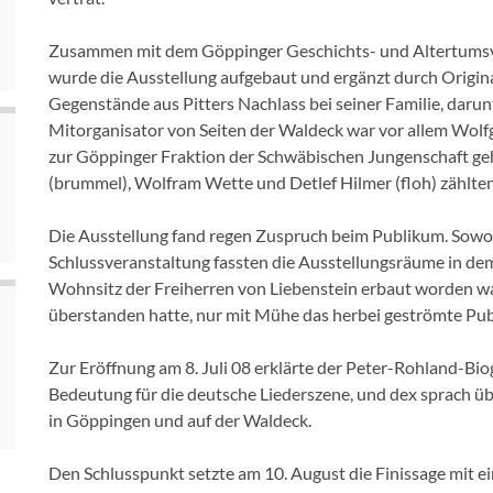
Zusammen mit dem Göppinger Geschichts- und Altertums
wurde die Ausstellung aufgebaut und ergänzt durch Orig
Gegenstände aus Pitters Nachlass bei seiner Familie, daru
Mitorganisator von Seiten der Waldeck war vor allem Wolf
zur Göppinger Fraktion der Schwäbischen Jungenschaft gehö
(brummel), Wolfram Wette und Detlef Hilmer (floh) zählten
Die Ausstellung fand regen Zuspruch beim Publikum. Sowohl
Schlussveranstaltung fassten die Ausstellungsräume in de
Wohnsitz der Freiherren von Liebenstein erbaut worden wa
überstanden hatte, nur mit Mühe das herbei geströmte Pu
Zur Eröffnung am 8. Juli 08 erklärte der Peter-Rohland-Bio
Bedeutung für die deutsche Liederszene, und dex sprach ü
in Göppingen und auf der Waldeck.
Den Schlusspunkt setzte am 10. August die Finissage mit e