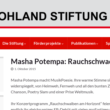
Die Stiftung
Förderprojekte
Publikationen
S
Masha Potempa: Rauchschwad
1. Oktober 2015
Masha Potempa macht MusikPoesie. Ihre warme Stimme sing
widerspiegelt, von Heimweh, Fernweh und all den bunten 
Chanson, Poetry Slam und einer Prise Weltmusik.
Ihr Konzertprogramm „Rauchschwalben am Horizont“ feierte
endlich ihr gleichnamiges EP-Debüt mit vielen großartigen 