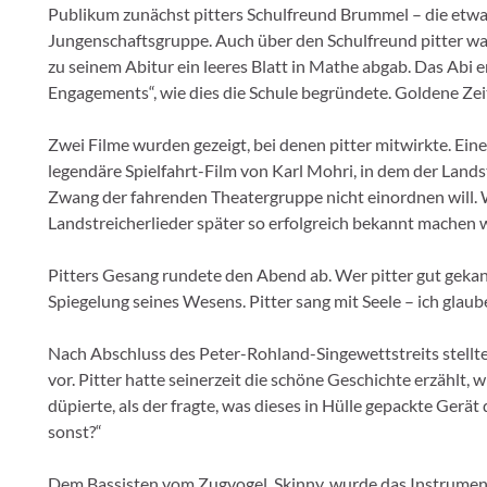
Publikum zunächst pitters Schulfreund Brummel – die etwa
Jungenschaftsgruppe. Auch über den Schulfreund pitter ware
zu seinem Abitur ein leeres Blatt in Mathe abgab. Das Abi e
Engagements“, wie dies die Schule begründete. Goldene Zei
Zwei Filme wurden gezeigt, bei denen pitter mitwirkte. Ein
legendäre Spielfahrt-Film von Karl Mohri, in dem der Landst
Zwang der fahrenden Theatergruppe nicht einordnen will. W
Landstreicherlieder später so erfolgreich bekannt machen 
Pitters Gesang rundete den Abend ab. Wer pitter gut geka
Spiegelung seines Wesens. Pitter sang mit Seele – ich gla
Nach Abschluss des Peter-Rohland-Singewettstreits stellte
vor. Pitter hatte seinerzeit die schöne Geschichte erzählt, w
düpierte, als der fragte, was dieses in Hülle gepackte Gerät 
sonst?“
Dem Bassisten vom Zugvogel, Skinny, wurde das Instrumen