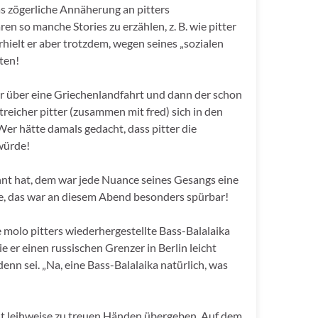
s zögerliche Annäherung an pitters
n so manche Stories zu erzählen, z. B. wie pitter
rhielt er aber trotzdem, wegen seines „sozialen
ten!
er über eine Griechenlandfahrt und dann der schon
reicher pitter (zusammen mit fred) sich in den
er hätte damals gedacht, dass pitter die
würde!
nnt hat, dem war jede Nuance seines Gesangs eine
ube, das war an diesem Abend besonders spürbar!
 molo pitters wiederhergestellte Bass-Balalaika
ie er einen russischen Grenzer in Berlin leicht
denn sei. „Na, eine Bass-Balalaika natürlich, was
t leihweise zu treuen Händen übergeben. Auf dem