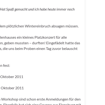
e! Hat Spaß gemacht und ich habe heute immer noch
d dem plötzlichen Wintereinbruch absagen müssen.
lenhauses ein kleines Platzkonzert für alle
, geben mussten – durften! Eingefädelt hatte das
 die uns beim Proben einen Tag zuvor belauscht
n fest:
. Oktober 2011
3. Oktober 2011
n Workshop sind schon erste Anmeldungen für den
n. Ebenfalls hat sich eine Gruppe aus Flensburg mit