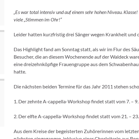
„Es war total intensiv und auf einem sehr hohen Niveau. Klass
viele „Stimmen im Ohr!“
Leider hatten kurzfristig drei Sänger wegen Krankheit un
Das Highlight fand am Sonntag statt, als wir im Flur des Säu
Besucher, die an diesem Wochenende auf der Waldeck waren
eine dreizehnköpfige Frauengruppe aus dem Schwabenhaus,
hatte.
Die nächsten beiden Termine für das Jahr 2011 stehen scho
1. Der zehnte A-cappella-Workshop findet statt vom 7. – 9
2. Der elfte A-cappella-Workshop findet statt vom 21. – 2
Aus dem Kreise der begeisterten Zuhörerinnen vom letzte
nächsten eingegangen, inklusive einer Chorleiterin aus Bon