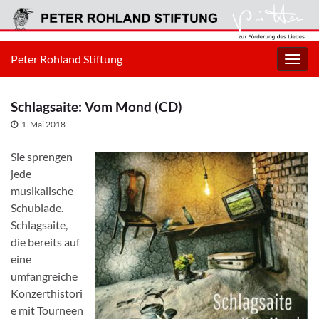
Peter Rohland Stiftung
Navig
umsc
Schlagsaite: Vom Mond (CD)
1. Mai 2018
Sie sprengen
jede
musikalische
Schublade.
Schlagsaite,
die bereits auf
eine
umfangreiche
Konzerthistori
e mit Tourneen