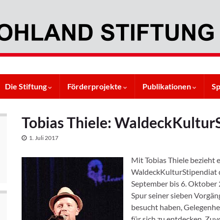
Die Stiftung
Förderprojekte
Publikationen
S
Tobias Thiele: WaldeckKultur
1. Juli 2017
Mit Tobias Thiele bezieht 
WaldeckKulturStipendiat 
September bis 6. Oktober 
Spur seiner sieben Vorgän
besucht haben, Gelegenhei
für sich zu entdecken. Zu