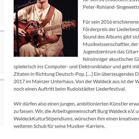
Peter-Rohland-Singewetts
Für sein 2016 erschienene
Förderpreis der Liederbest
Sound des Albums gibt sich
Musikwissenschaftler, der
Jugendzentrum das Gitarre
feinsinniger akustischer Gi
spielerisch ins Computer- und Elektroniklabor und geht m
Zitaten in Richtung Deutsch-Pop. […] Ein überzeugendes D
2017 im Mainzer Unterhaus. Von der Waldeck aus ist der Weg
noch einen Auftritt beim Rudolstädter Liederfestival.
Wir dürfen also einen jungen, ambitionierten Künstler erwart
zu fassen. Wir, die Arbeitsgemeinschaft Burg Waldeck e.V. u
WaldeckKulturStipendiums, wünschen ihm einen kreativen 
weiteren Schub für seine Musiker-Karriere.