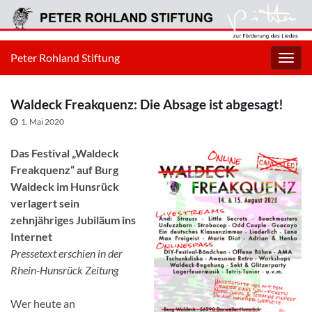
Peter Rohland Stiftung
Navig
umsc
Waldeck Freakquenz: Die Absage ist abgesagt!
1. Mai 2020
Das Festival „Waldeck
Freakquenz“ auf Burg
Waldeck im Hunsrück
verlagert sein
zehnjähriges Jubiläum ins
Internet
Pressetext erschien in der
Rhein-Hunsrück Zeitung
Wer heute an